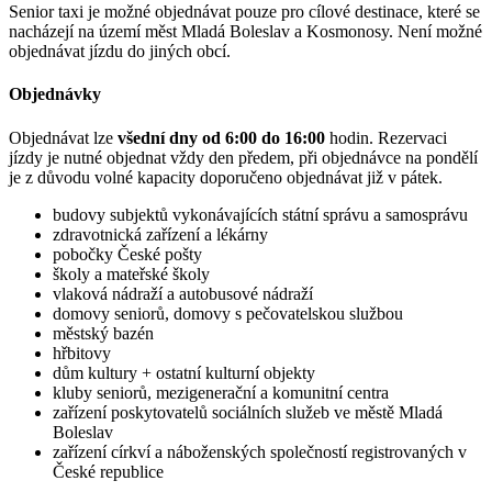
Senior taxi je možné objednávat pouze pro cílové destinace, které se
nacházejí na území měst Mladá Boleslav a Kosmonosy. Není možné
objednávat jízdu do jiných obcí.
Objednávky
Objednávat lze
všední dny od 6:00 do 16:00
hodin. Rezervaci
jízdy je nutné objednat vždy den předem, při objednávce na pondělí
je z důvodu volné kapacity doporučeno objednávat již v pátek.
budovy subjektů vykonávajících státní správu a samosprávu
zdravotnická zařízení a lékárny
pobočky České pošty
školy a mateřské školy
vlaková nádraží a autobusové nádraží
domovy seniorů, domovy s pečovatelskou službou
městský bazén
hřbitovy
dům kultury + ostatní kulturní objekty
kluby seniorů, mezigenerační a komunitní centra
zařízení poskytovatelů sociálních služeb ve městě Mladá
Boleslav
zařízení církví a náboženských společností registrovaných v
České republice