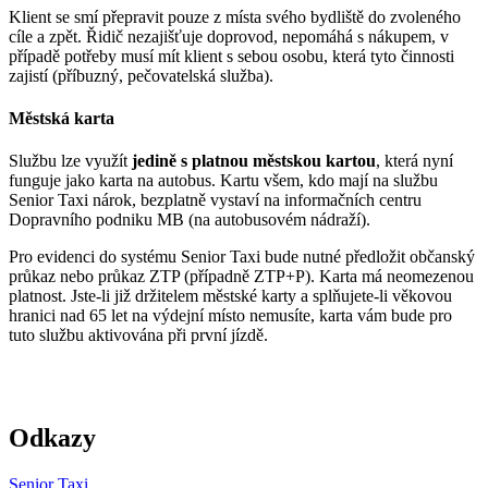
Klient se smí přepravit pouze z místa svého bydliště do zvoleného
cíle a zpět. Řidič nezajišťuje doprovod, nepomáhá s nákupem, v
případě potřeby musí mít klient s sebou osobu, která tyto činnosti
zajistí (příbuzný, pečovatelská služba).
Městská karta
Službu lze využít
jedině s platnou městskou kartou
, která nyní
funguje jako karta na autobus. Kartu všem, kdo mají na službu
Senior Taxi nárok, bezplatně vystaví na informačních centru
Dopravního podniku MB (na autobusovém nádraží).
Pro evidenci do systému Senior Taxi bude nutné předložit občanský
průkaz nebo průkaz ZTP (případně ZTP+P). Karta má neomezenou
platnost. Jste-li již držitelem městské karty a splňujete-li věkovou
hranici nad 65 let na výdejní místo nemusíte, karta vám bude pro
tuto službu aktivována při první jízdě.
Odkazy
Senior Taxi