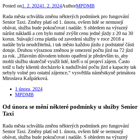
Posted on
1. 2. 2024
1. 2. 2024
Author
MPDMB
Rada města schválila změnu některých podmínek pro fungování
Senior Taxi. Změny platí od 1. února, ovšem lidé se nemusejí
obávat, služba bude pokračovat i nadále. S ohledem na výrazný
nárůst nákladů a cen bylo nutné zvýšit cenu jedné jízdy z 20 na 30
korun. Stávající cena platila od zavedení služby v roce 2018 a
nadále byla neudržitelná, i tak město každou jízdu z podstatné části
dotuje. Druhou výraznou změnou je omezení počtu jízd na 72 jízd
za rok. „Hlavním důvodem tohoto opatření je především to, aby
mohli službu skutečně využít lidé, kteří o ní projeví zájem. Často
totiž u řady klientů docházelo k nadužívání počtu jízd a kapacity tak
nebyly volné pro ostatní zájemce,“ vysvětlila náměstkyně primátora
Miroslava Kašpárková.
1 února, 2024
MPDMB
Od února se mění některé podmínky u služby Senior
Taxi
Rada města schválila změnu některých podmínek pro fungování
Senior Taxi. Změny platí od 1. února, ovšem lidé se nemusejí
obávat, služba bude pokračovat i nadále. S ohledem na výrazný