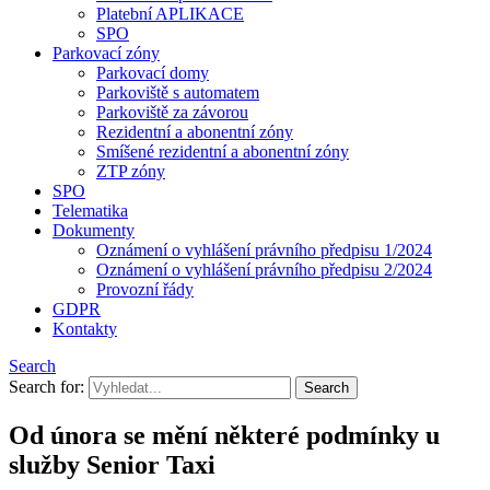
Platební APLIKACE
SPO
Parkovací zóny
Parkovací domy
Parkoviště s automatem
Parkoviště za závorou
Rezidentní a abonentní zóny
Smíšené rezidentní a abonentní zóny
ZTP zóny
SPO
Telematika
Dokumenty
Oznámení o vyhlášení právního předpisu 1/2024
Oznámení o vyhlášení právního předpisu 2/2024
Provozní řády
GDPR
Kontakty
Search
Search for:
Od února se mění některé podmínky u
služby Senior Taxi