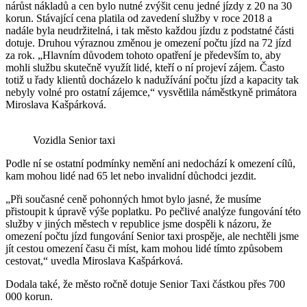
nárůst nákladů a cen bylo nutné zvýšit cenu jedné jízdy z 20 na 30
korun. Stávající cena platila od zavedení služby v roce 2018 a
nadále byla neudržitelná, i tak město každou jízdu z podstatné části
dotuje. Druhou výraznou změnou je omezení počtu jízd na 72 jízd
za rok. „Hlavním důvodem tohoto opatření je především to, aby
mohli službu skutečně využít lidé, kteří o ní projeví zájem. Často
totiž u řady klientů docházelo k nadužívání počtu jízd a kapacity tak
nebyly volné pro ostatní zájemce,“ vysvětlila náměstkyně primátora
Miroslava Kašpárková.
Vozidla Senior taxi
Podle ní se ostatní podmínky nemění ani nedochází k omezení cílů,
kam mohou lidé nad 65 let nebo invalidní důchodci jezdit.
„Při současné ceně pohonných hmot bylo jasné, že musíme
přistoupit k úpravě výše poplatku. Po pečlivé analýze fungování této
služby v jiných městech v republice jsme dospěli k názoru, že
omezení počtu jízd fungování Senior taxi prospěje, ale nechtěli jsme
jít cestou omezení času či míst, kam mohou lidé tímto způsobem
cestovat,“ uvedla Miroslava Kašpárková.
Dodala také, že město ročně dotuje Senior Taxi částkou přes 700
000 korun.