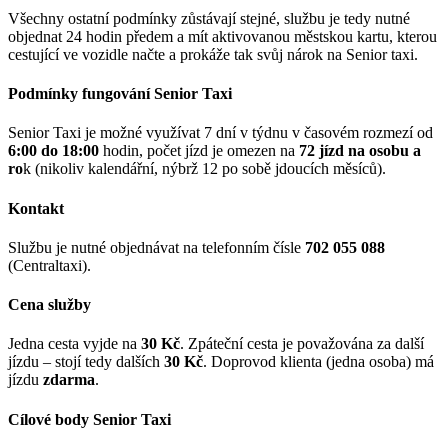
Všechny ostatní podmínky zůstávají stejné, službu je tedy nutné
objednat 24 hodin předem a mít aktivovanou městskou kartu, kterou
cestující ve vozidle načte a prokáže tak svůj nárok na Senior taxi.
Podmínky fungování Senior Taxi
Senior Taxi je možné využívat 7 dní v týdnu v časovém rozmezí od
6:00 do 18:00
hodin, počet jízd je omezen na
72 jízd na osobu a
ro
k (nikoliv kalendářní, nýbrž 12 po sobě jdoucích měsíců).
Kontakt
Službu je nutné objednávat na telefonním čísle
702 055 088
(Centraltaxi).
Cena služby
Jedna cesta vyjde na
30 Kč
. Zpáteční cesta je považována za další
jízdu – stojí tedy dalších
30 Kč
. Doprovod klienta (jedna osoba) má
jízdu
zdarma
.
Cílové body Senior Taxi