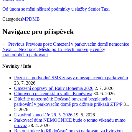
Od února se mění některé podmínky u služby Senior Taxi
Categories
MPDMB
Navigace pro příspěvek
← Previous
Previous post:
Omezení v parkovacím domě nemocnice
Next →
Next post:
Město po 15 letech upravuje ceníky
krátkodobého parkování
Novinky / Info
Pozor na podvodné SMS zprávy o nezaplaceném parkovném
23. 7. 2026
Omezení dopravy při Rally Bohemia 2026
2. 7. 2026
Obnoveno placené stání v ulici Koněvova
30. 6. 2026
Důležité upozornění: Dočasné omezení bezplatného
parkování v parkovacím domě pro držitele průkazů ZTP/P
31.
5. 2026
Uzavření kanceláře 28. 5. 2026
19. 5. 2026
Parkovací dům NEMOCNICE bude o tomto víkendu mimo
provoz
28. 4. 2026
Rekonstrukce lodžií dočasně omezí parkování za bytovým