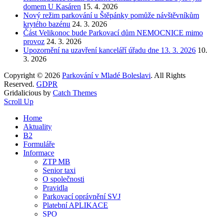
domem U Kasáren
15. 4. 2026
Nový režim parkování u Štěpánky pomůže návštěvníkům
krytého bazénu
24. 3. 2026
Část Velikonoc bude Parkovací dům NEMOCNICE mimo
provoz
24. 3. 2026
Upozornění na uzavření kanceláří úřadu dne 13. 3. 2026
10.
3. 2026
Copyright © 2026
Parkování v Mladé Boleslavi
. All Rights
Reserved.
GDPR
Gridalicious by
Catch Themes
Scroll Up
Home
Aktuality
B2
Formuláře
Informace
ZTP MB
Senior taxi
O společnosti
Pravidla
Parkovací oprávnění SVJ
Platební APLIKACE
SPO