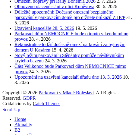
Omezení dopravy při Rally Bohemia 2026
2. 7. 2026
Obnoveno placené stání v ulici Koněvova
30. 6. 2026
Důležité upozornění: Dočasné omezení bezplatného
parkování v parkovacím domě pro držitele průkazů ZTP/P
31.
5. 2026
Uzavření kanceláře 28. 5. 2026
19. 5. 2026
Parkovací dům NEMOCNICE bude o tomto víkendu mimo
provoz
28. 4. 2026
Rekonstrukce lodžií dočasně omezí parkování za bytovým
domem U Kasáren
15. 4. 2026
Nový režim parkování u Štěpánky pomůže návštěvníkům
krytého bazénu
24. 3. 2026
Část Velikonoc bude Parkovací dům NEMOCNICE mimo
provoz
24. 3. 2026
Upozornění na uzavření kanceláří úřadu dne 13. 3. 2026
10.
3. 2026
Copyright © 2026
Parkování v Mladé Boleslavi
. All Rights
Reserved.
GDPR
Gridalicious by
Catch Themes
Scroll Up
Home
Aktuality
B2