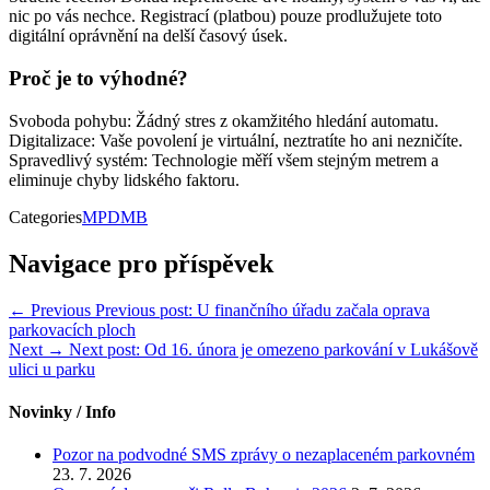
nic po vás nechce. Registrací (platbou) pouze prodlužujete toto
digitální oprávnění na delší časový úsek.
Proč je to výhodné?
Svoboda pohybu: Žádný stres z okamžitého hledání automatu.
Digitalizace: Vaše povolení je virtuální, neztratíte ho ani nezničíte.
Spravedlivý systém: Technologie měří všem stejným metrem a
eliminuje chyby lidského faktoru.
Categories
MPDMB
Navigace pro příspěvek
← Previous
Previous post:
U finančního úřadu začala oprava
parkovacích ploch
Next →
Next post:
Od 16. února je omezeno parkování v Lukášově
ulici u parku
Novinky / Info
Pozor na podvodné SMS zprávy o nezaplaceném parkovném
23. 7. 2026