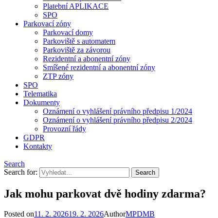
Platební APLIKACE
SPO
Parkovací zóny
Parkovací domy
Parkoviště s automatem
Parkoviště za závorou
Rezidentní a abonentní zóny
Smíšené rezidentní a abonentní zóny
ZTP zóny
SPO
Telematika
Dokumenty
Oznámení o vyhlášení právního předpisu 1/2024
Oznámení o vyhlášení právního předpisu 2/2024
Provozní řády
GDPR
Kontakty
Search
Search for:
Jak mohu parkovat dvě hodiny zdarma?
Posted on
11. 2. 2026
19. 2. 2026
Author
MPDMB