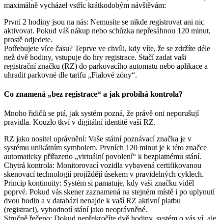
maximálně vycházel vstříc krátkodobým návštěvám:
První 2 hodiny jsou na nás: Nemusíte se nikde registrovat ani nic
aktivovat. Pokud váš nákup nebo schůzka nepřesáhnou 120 minut,
prostě odjedete.
Potřebujete více času? Teprve ve chvíli, kdy víte, že se zdržíte déle
než dvě hodiny, vstupuje do hry registrace. Stačí zadat vaši
registrační značku (RZ) do parkovacího automatu nebo aplikace a
uhradit parkovné dle tarifu „Fialové zóny“.
Co znamená „bez registrace“ a jak probíhá kontrola?
Mnoho řidičů se ptá, jak systém pozná, že právě oni neporušují
pravidla. Kouzlo tkví v digitální identitě vaší RZ.
RZ jako nositel oprávnění: Vaše státní poznávací značka je v
systému unikátním symbolem. Prvních 120 minut je k této značce
automaticky přiřazeno „virtuální povolení“ k bezplatnému stání.
Chytrá kontrola: Monitorovací vozidla vybavená certifikovanou
skenovací technologií projíždějí úsekem v pravidelných cyklech.
Princip kontinuity: Systém si pamatuje, kdy vaši značku viděl
poprvé. Pokud vás skener zaznamená na stejném místě i po uplynutí
dvou hodin a v databázi nenajde k vaší RZ aktivní platbu
(registraci), vyhodnotí stání jako neoprávněné.
Stručně řečeno: Dokud nepřekročíte dvě hodiny, systém o vás ví, ale