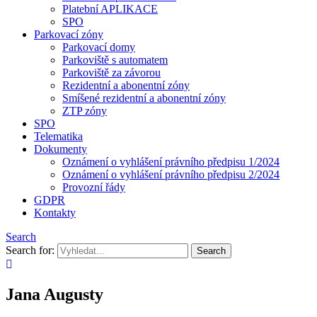
Platební APLIKACE
SPO
Parkovací zóny
Parkovací domy
Parkoviště s automatem
Parkoviště za závorou
Rezidentní a abonentní zóny
Smíšené rezidentní a abonentní zóny
ZTP zóny
SPO
Telematika
Dokumenty
Oznámení o vyhlášení právního předpisu 1/2024
Oznámení o vyhlášení právního předpisu 2/2024
Provozní řády
GDPR
Kontakty
Search
Search for:
Jana Augusty