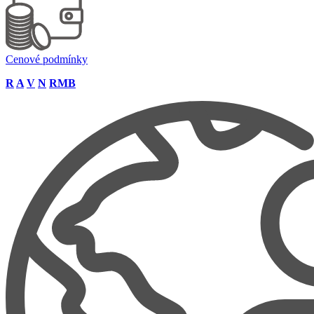
Cenové podmínky
R
A
V
N
RMB