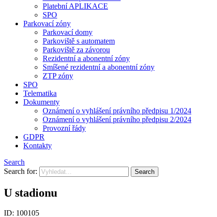
Platební APLIKACE
SPO
Parkovací zóny
Parkovací domy
Parkoviště s automatem
Parkoviště za závorou
Rezidentní a abonentní zóny
Smíšené rezidentní a abonentní zóny
ZTP zóny
SPO
Telematika
Dokumenty
Oznámení o vyhlášení právního předpisu 1/2024
Oznámení o vyhlášení právního předpisu 2/2024
Provozní řády
GDPR
Kontakty
Search
Search for:
U stadionu
ID: 100105