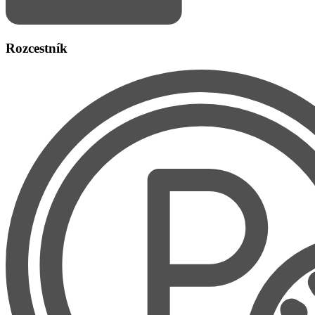
Rozcestník