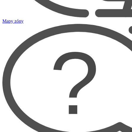
Mapy zóny
?