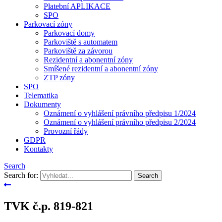
Platební APLIKACE
SPO
Parkovací zóny
Parkovací domy
Parkoviště s automatem
Parkoviště za závorou
Rezidentní a abonentní zóny
Smíšené rezidentní a abonentní zóny
ZTP zóny
SPO
Telematika
Dokumenty
Oznámení o vyhlášení právního předpisu 1/2024
Oznámení o vyhlášení právního předpisu 2/2024
Provozní řády
GDPR
Kontakty
Search
Search for:
TVK č.p. 819-821