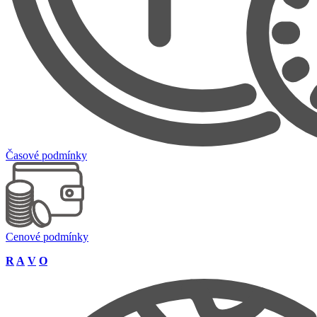
Časové podmínky
Cenové podmínky
R
A
V
O