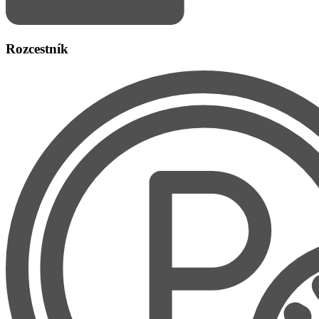
Rozcestník