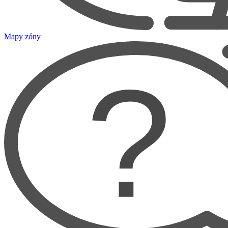
Mapy zóny
?