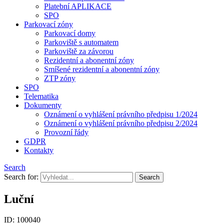
Platební APLIKACE
SPO
Parkovací zóny
Parkovací domy
Parkoviště s automatem
Parkoviště za závorou
Rezidentní a abonentní zóny
Smíšené rezidentní a abonentní zóny
ZTP zóny
SPO
Telematika
Dokumenty
Oznámení o vyhlášení právního předpisu 1/2024
Oznámení o vyhlášení právního předpisu 2/2024
Provozní řády
GDPR
Kontakty
Search
Search for:
Luční
ID: 100040